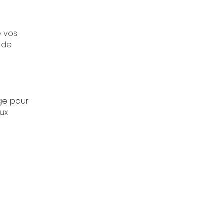
e vos
 de
ge pour
aux