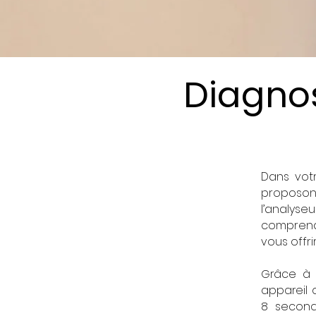
Diagnos
Dans votr
proposons
l’analys
comprendr
vous offri
Grâce à 
appareil
8 second