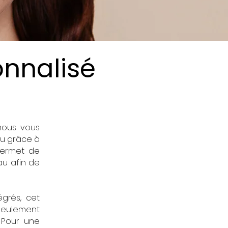
onnalisé
 nous vous
au grâce à
permet de
au afin de
grés, cet
seulement
.
Pour une