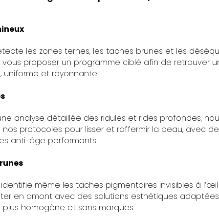
mineux
Bruxelles :
étecte les zones ternes, les taches brunes et les déséqui
r vous proposer un programme ciblé afin de retrouver 
, uniforme et rayonnante.
es
Bruxelles :
ne analyse détaillée des ridules et rides profondes, no
nos protocoles pour lisser et raffermir la peau, avec de
es anti-âge performants.
brunes
Bruxelles :
 identifie même les taches pigmentaires invisibles à l’œil
aiter en amont avec des solutions esthétiques adaptées
 plus homogène et sans marques.