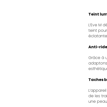
Teint lu
L’Eve M d
teint pou
éclatante
Anti-rid
Grâce à u
adaptons 
esthétiqu
Taches 
L’appareil
de les tr
une peau