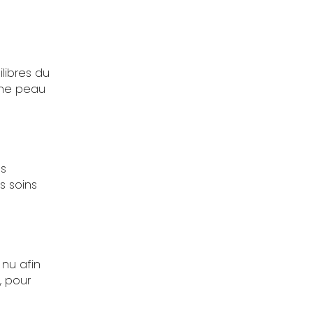
libres du
une peau
us
s soins
 nu afin
, pour