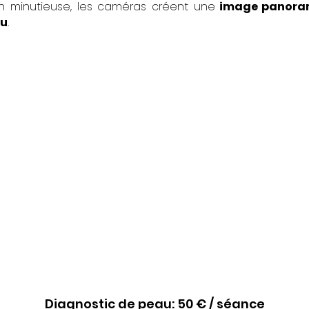
n minutieuse, les caméras créent une
image panora
au
.
Diagnostic de peau: 50 € / séance