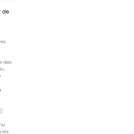
r de
les
ve des
tc.
D
a
 :
 nu
 les