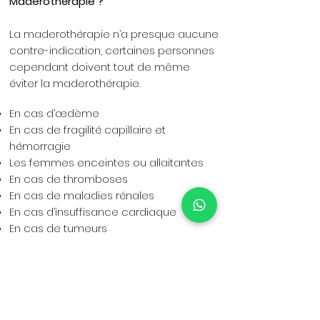
Maderothérapie ?
La maderothérapie n’a presque aucune
contre-indication, certaines personnes
cependant doivent tout de même
éviter la maderothérapie.
En cas d’œdème
En cas de fragilité capillaire et
hémorragie
Les femmes enceintes ou allaitantes
En cas de thromboses
En cas de maladies rénales
En cas d’insuffisance cardiaque
En cas de tumeurs
En cas de brûlures, de dermatite, de
problèmes de peau
Full body € 120