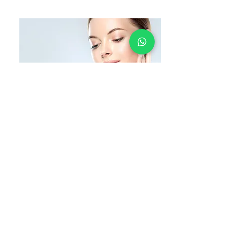
Quels sont les bienfaits du
Hydrapeel ?
> La peau est nettoyée en profondeur
> Aide au renouvellement de la peau
> Élimine les points noirs, les
comédons, les cellules mortes