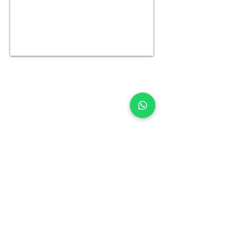
Horaires
Lundi
11:00–19:00
Mardi
11:00–19:00
Mercredi
11:00-19:00
Jeudi
11:00–20:00
Vendredi
11:00–20.00
Samedi
11:00–17:00
Dimanche
Fermé